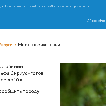
идки
Развлечения
Рестораны
Лечение
Гид
Деловой туризм
Карта курорта
Об отеле
Ном
Услуги
Можно с животными
 с любимым
льфа Сириус» готов
м до 10 кг.
сообщить породу