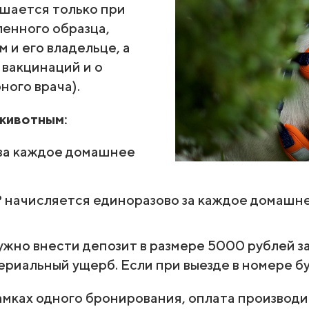
шается только при
енного образца,
 и его владельце, а
вакцинаций и о
ного врача).
 животным:
 за каждое домашнее
₽ начисляется единоразово за каждое домашн
нужно внести депозит в размере 5000 рублей 
иальный ущерб. Если при выезде в номере буд
мках одного бронирования, оплата производи