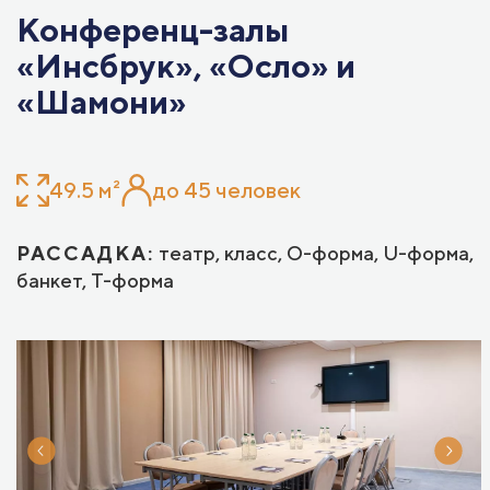
Конференц-залы
«Инсбрук», «Осло» и
«Шамони»
49.5 м²
до 45 человек
РАССАДКА:
театр, класс, О-форма, U-форма,
банкет, Т-форма