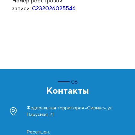
Номер реестровой
записи:
С232026025546
06
Контакты
Федеральная территория «Сириус», ул.
Парусная, 21
Ресепшен: