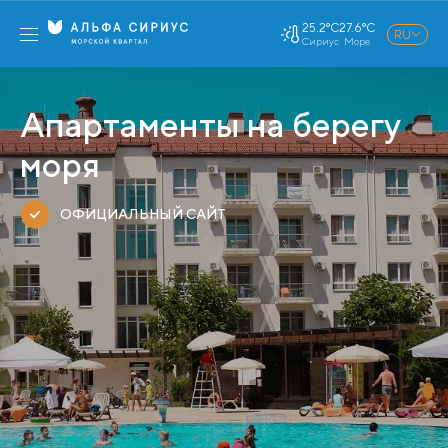
25.2°C
27.6°C
RU
Сириус
Море
Апартаменты на берегу
моря
ОФИЦИАЛЬНЫЙ САЙТ