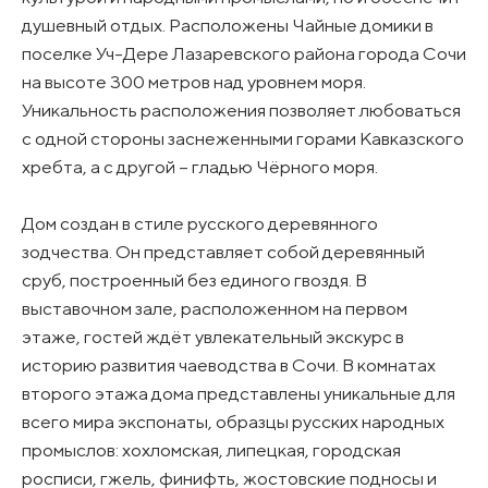
душевный отдых. Расположены Чайные домики в
поселке Уч-Дере Лазаревского района города Сочи
на высоте 300 метров над уровнем моря.
Уникальность расположения позволяет любоваться
с одной стороны заснеженными горами Кавказского
хребта, а с другой – гладью Чёрного моря.
Дом создан в стиле русского деревянного
зодчества. Он представляет собой деревянный
сруб, построенный без единого гвоздя. В
выставочном зале, расположенном на первом
этаже, гостей ждёт увлекательный экскурс в
историю развития чаеводства в Сочи. В комнатах
второго этажа дома представлены уникальные для
всего мира экспонаты, образцы русских народных
промыслов: хохломская, липецкая, городская
росписи, гжель, финифть, жостовские подносы и