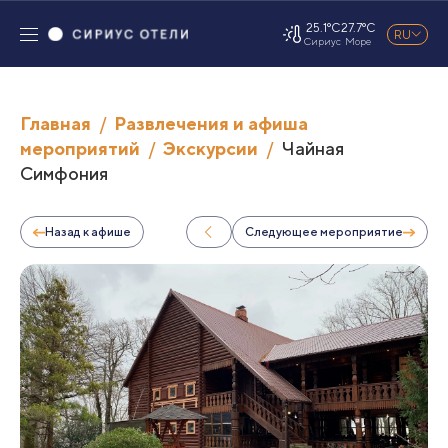
25.1°C
27.7°C
RU
Сириус
Море
Главная
Развлечения и афиша
мероприятий
Экскурсии
Чайная
Симфония
Назад к афише
Следующее мероприятие
Предыдущее мероприятие