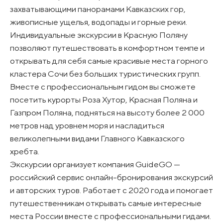
захватывающими панорамами Кавказских гор,
живописные ущелья, водопады и горные реки.
Индивидуальные экскурсии в Красную Поляну
позволяют путешествовать в комфортном темпе и
открывать для себя самые красивые места горного
кластера Сочи без больших туристических групп.
Вместе с профессиональным гидом вы сможете
посетить курорты Роза Хутор, Красная Поляна и
Газпром Поляна, подняться на высоту более 2 000
метров над уровнем моря и насладиться
великолепными видами Главного Кавказского
хребта.
Экскурсии организует компания GuideGO —
российский сервис онлайн-бронирования экскурсий
и авторских туров. Работает с 2020 года и помогает
путешественникам открывать самые интересные
места России вместе с профессиональными гидами.