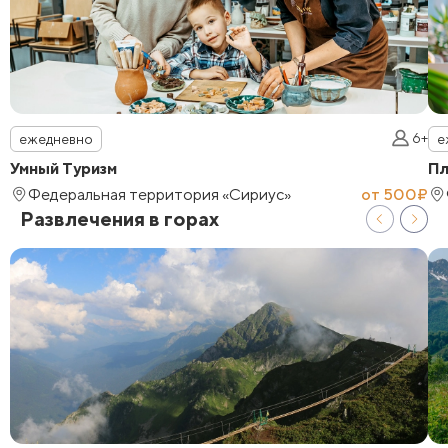
6+
ежедневно
е
Умный Туризм
Пл
Федеральная территория «Сириус»
от 500₽
Развлечения в горах