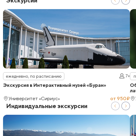
Экскурсии
7+
ежедневно, по расписанию
п
Экскурсия в Интерактивный музей «Буран»
Об
ла
Университет «Сириус»
от 950₽
Индивидуальные экскурсии