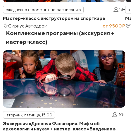
18+
ежедневно (кроме пн), по расписанию
в
Мастер-класс с инструктором на спорткаре
Ма
Сириус Автодром
от 9500₽
Комплексные программы (экскурсия +
мастер-класс)
10+
вторник, пятница, 15:00
Экскурсия «Древняя Фанагория. Мифы об
археологии и наука» + мастер-класс «Введение в