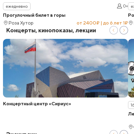
0+
ежедневно
е
Прогулочный билет в горы
Ро
Роза Хутор
от 2400₽ | до 6 лет 1₽
Концерты, кинопоказы, лекции
Концертный центр «Сириус»
1
Ле