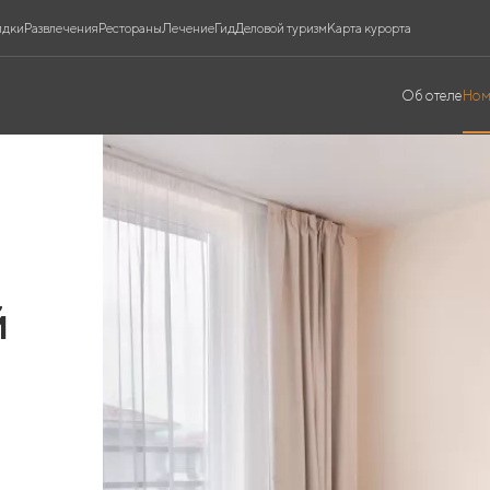
идки
Развлечения
Рестораны
Лечение
Гид
Деловой туризм
Карта курорта
Об отеле
Ном
й