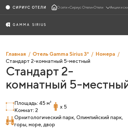
О сети «Сириус Отели»
Отели
Акции и ск
Главная
Отель Gamma Sirius 3*
Номера
Стандарт 2-комнатный 5-местный
Стандарт 2-
комнатный 5-местны
Площадь: 45 м²
x 5
Комнат: 2
Орнитологический парк, Олимпийский парк,
горы, море, двор