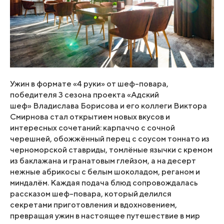
Ужин в формате «4 руки» от шеф-повара,
победителя 3 сезона проекта «Адский
шеф» Владислава Борисова и его коллеги Виктора
Смирнова стал открытием новых вкусов и
интересных сочетаний: карпаччо с сочной
черешней, обожжённый перец с соусом тоннато из
черноморской ставриды, томлёные язычки с кремом
из баклажана и гранатовым глейзом, а на десерт
нежные абрикосы с белым шоколадом, реганом и
миндалём. Каждая подача блюд сопровождалась
рассказом шеф-повара, который делился
секретами приготовления и вдохновением,
превращая ужин в настоящее путешествие в мир