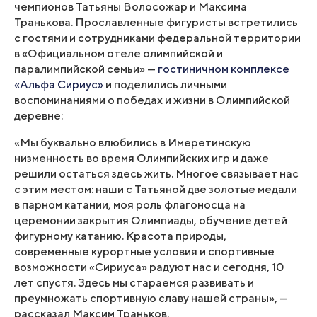
чемпионов Татьяны Волосожар и Максима
Транькова. Прославленные фигуристы встретились
с гостями и сотрудниками федеральной территории
в «Официальном отеле олимпийской и
паралимпийской семьи» —
гостиничном комплексе
«Альфа Сириус»
и поделились личными
воспоминаниями о победах и жизни в Олимпийской
деревне:
«Мы буквально влюбились в Имеретинскую
низменность во время Олимпийских игр и даже
решили остаться здесь жить. Многое связывает нас
с этим местом: наши с Татьяной две золотые медали
в парном катании, моя роль флагоносца на
церемонии закрытия Олимпиады, обучение детей
фигурному катанию. Красота природы,
современные курортные условия и спортивные
возможности «Сириуса» радуют нас и сегодня, 10
лет спустя. Здесь мы стараемся развивать и
преумножать спортивную славу нашей страны», —
рассказал Максим Траньков.