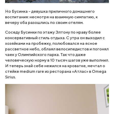
Но Бусинка – девушка приличного домашнего
воспитания: несмотря на взаимную симпатию, к
вечеру оба разошлись по своим отелям.
Соседу Бусинки по этажу Элтону по нраву более
консервативный стиль отдыха. С утра он выходил с
хозяйками на пробежку, полюбовался на ясное
рассветное небо, облаял велосипедистов и погонял
чаек у Олимпийского парка. Так что даже
человеческую норму в 10 тысяч шагов уже выполнил.
И теперь знай себе нежился на кроватке, мечтал о
стейке medium rare из ресторана «Атлас» в Omega
Sirius.