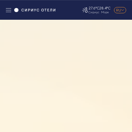
27.6°C
28.4°C
RU
Сириус
Море