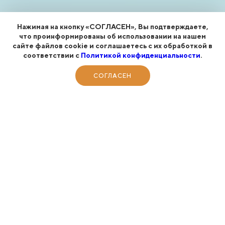
Нажимая на кнопку «СОГЛАСЕН», Вы подтверждаете,
что проинформированы об использовании на нашем
сайте файлов cookie и соглашаетесь с их обработкой в
соответствии с
Политикой конфиденциальности
.
СОГЛАСЕН
МОРЕ*
Проживание в отеле на побережье
Чёрного моря, оборудованный пляж для
гостей и приятные бонусы для летнего
путешествия