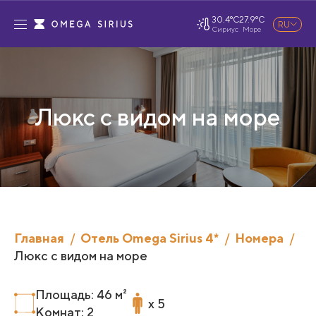
30.4°C
27.9°C
RU
Сириус
Море
Люкс с видом на море
Главная
Отель Omega Sirius 4*
Номера
Люкс с видом на море
Площадь: 46 м²
x 5
Комнат: 2