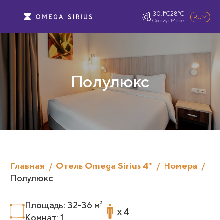
30.1°C
28°C
RU
Сириус
Море
Полулюкс
Главная
Отель Omega Sirius 4*
Номера
Полулюкс
Площадь: 32-36 м²
x 4
Комнат: 1