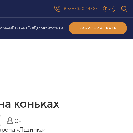
8 800 350 44 00
RU
ЗАБРОНИРОВАТЬ
тораны
Лечение
Гид
Деловой туризм
на коньках
0+
арена «Льдинка»