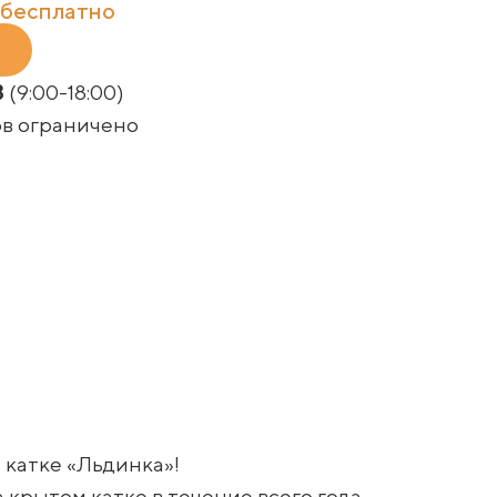
т бесплатно
3
(9:00-18:00)
ов ограничено
 катке «Льдинка»!
 крытом катке в течение всего года