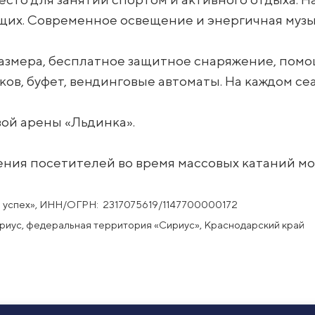
щих. Современное освещение и энергичная музы
о размера, бесплатное защитное снаряжение, по
в, буфет, вендинговые автоматы. На каждом сеа
вой арены «Льдинка».
ения посетителей во время массовых катаний м
и успех», ИНН/ОГРН: 2317075619/1147700000172
Сириус, федеральная территория «Сириус», Краснодарский край