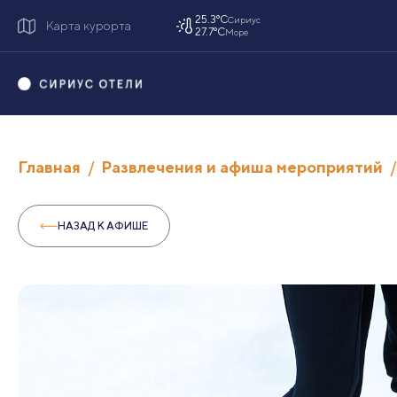
25.3°C
Сириус
Карта курорта
27.7°C
Море
Главная
Развлечения и афиша мероприятий
НАЗАД К АФИШЕ