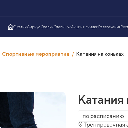
О сети «Сириус Отели»
Отели
Акции и скидки
Развлечения
Рес
Спортивные мероприятия
Катания на коньках
Катания 
по расписанию
Тренировочная 