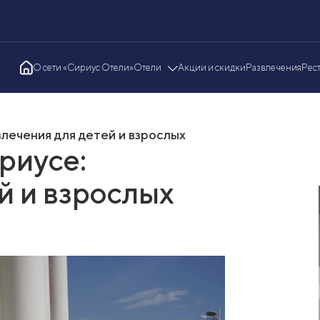
О сети «Сириус Отели»
Отели
Акции и скидки
Развлечения
Рес
лечения для детей и взрослых
риусе:
й и взрослых