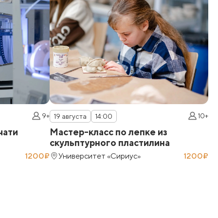
9+
10+
19 августа
14:00
2
чати
Мастер-класс по лепке из
М
скульптурного пластилина
1200₽
Университет «Сириус»
1200₽