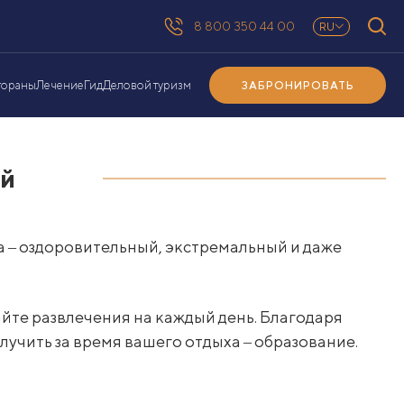
8 800 350 44 00
RU
ЗАБРОНИРОВАТЬ
тораны
Лечение
Гид
Деловой туризм
ий
ма ‒ оздоровительный, экстремальный и даже
йте развлечения на каждый день. Благодаря
учить за время вашего отдыха ‒ образование.