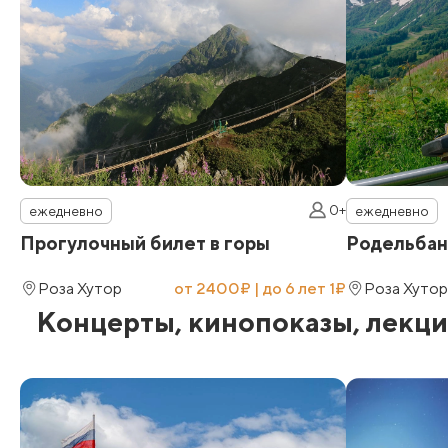
0+
ежедневно
ежедневно
Прогулочный билет в горы
Родельбан
Роза Хутор
от 2400₽ | до 6 лет 1₽
Роза Хутор
Концерты, кинопоказы, лекц