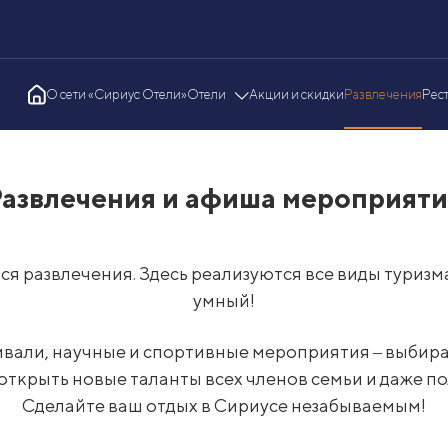
О сети «Сириус Отели»
Отели
Акции и скидки
Развлечения
Рес
азвлечения и афиша мероприят
тся развлечения. Здесь реализуются все виды туриз
умный!
ивали, научные и спортивные мероприятия ‒ выбира
ткрыть новые таланты всех членов семьи и даже пол
Сделайте ваш отдых в Сириусе незабываемым!