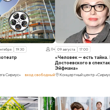
0+
сентября
19:30
09 августа
17:00
нотеатр
«Человек — есть тайна.
Достоевского в спекта
Эйфмана»
га Сириус»
вход свободный
Концертный центр «Сириу