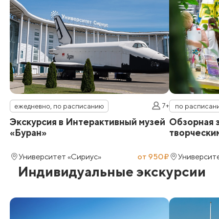
7+
ежедневно, по расписанию
по расписан
Экскурсия в Интерактивный музей
Обзорная э
«Буран»
творчески
Университет «Сириус»
от 950₽
Университ
Индивидуальные экскурсии