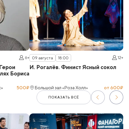
6+
12+
09 августа
18:00
1
 Герои
И. Рогалёв. Финист Ясный сокол
«
клях Бориса
с»
500₽
Большой зал «Роза Холл»
от 600₽
ПОКАЗАТЬ ВСЁ