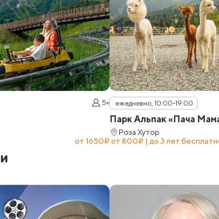
5+
ежедневно, 10:00-19:00
Парк Альпак «Пача Мам
Роза Хутор
от 1650₽
от 800₽ | до 3 лет бесплатн
ии