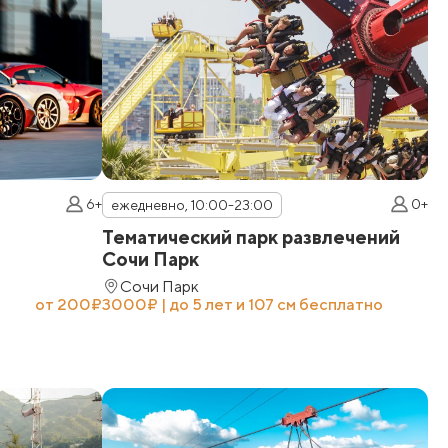
6+
0+
ежедневно, 10:00-23:00
е
Тематический парк развлечений
М
Сочи Парк
Сочи Парк
от 200₽
3000₽ | до 5 лет и 107 см бесплатно
от