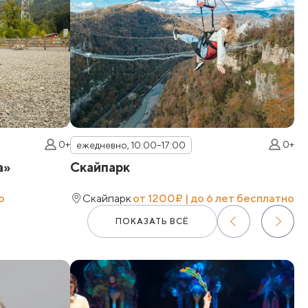
0+
0+
ежедневно, 10:00–17:00
а»
Скайпарк
о
Скайпарк
от 1200₽ | до 6 лет бесплатно
ПОКАЗАТЬ ВСЁ