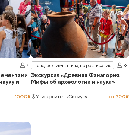
7+
6+
понедельник-пятница, по расписанию
е
элементами
Экскурсия «Древняя Фанагория.
Э
науку и
Мифы об археологии и наука»
1000₽
Университет «Сириус»
от 300₽