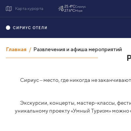
25.4°C
Сириус
Карта курорта
27.6°C
Море
Главная
Развлечения и афиша мероприятий
Р
Сириус ‒ место, где никогда не заканчиваю
Экскурсии, концерты, мастер-классы, фест
уникальному проекту «Умный Туризм» можно о