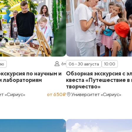
6+
ию
06 - 30 августа
10:00
кскурсия по научным и
Обзорная экскурсия с 
м лабораториям
квеста «Путешествие в 
творчество»
ет «Сириус»
от 650₽
Университет «Сириус»